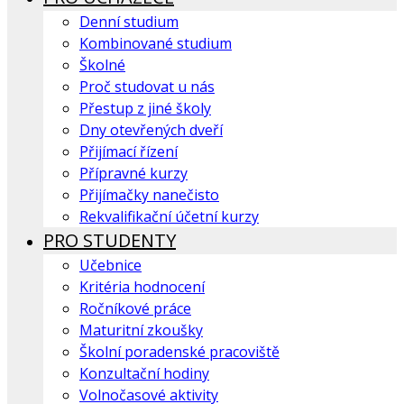
Denní studium
Kombinované studium
Školné
Proč studovat u nás
Přestup z jiné školy
Dny otevřených dveří
Přijímací řízení
Přípravné kurzy
Přijímačky nanečisto
Rekvalifikační účetní kurzy
PRO STUDENTY
Učebnice
Kritéria hodnocení
Ročníkové práce
Maturitní zkoušky
Školní poradenské pracoviště
Konzultační hodiny
Volnočasové aktivity